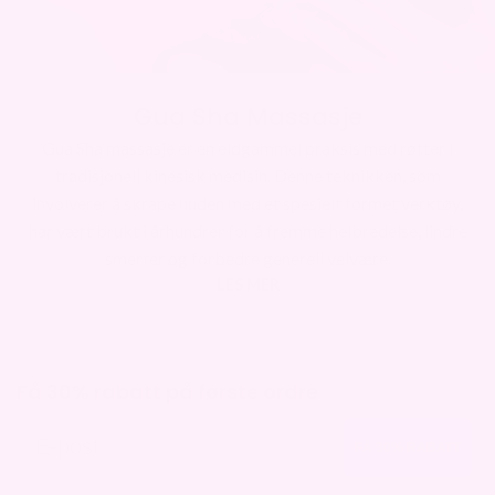
Gua Sha Massasje
Gua Sha massasje er en eldgammel praksis med røtter i
tradisjonell kinesisk medisin. Denne teknikken, som
involverer å skrape huden med et spesielt formet verktøy,
har vært brukt i århundrer for å fremme helbredelse, lindre
smerter og forbedre generell velvære.
LES MER
Få 30% rabatt på første ordre
E-post
FÅ 30% RABATT