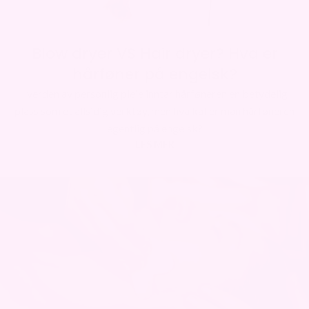
Blow dryer VS Hair dryer? Hva er
hårføner på engelsk?
I verden av personlig pleie inntar hårføneren en betydelig
plass som et allsidig verktøy, men hva kaller man hårføneren
egentlig på engelsk?
LES MER