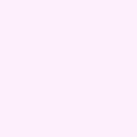
CURLI er en av Norges største tilbyder av
skjønnhetsprodukter innenfor hår og hud.
Handle
CURLI
Alle produkter
Om oss
AeroFlow
Affiliate
ANTI
Verdier og bærekraftsmål
Skjønnhetsverktøy
Blogg
Stylingverktøy
Beskytt håret
Hårpleie