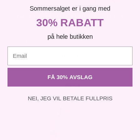
Sommersalget er i gang med
Hvordan bruke hårføner med
30% RABATT
diffuser?
Hårføning kan være en utfordrende oppgave, spesielt for de
på hele butikken
med krøllete eller bølgete hår. Kan diffuseren være
redningen på denne utfordringen?
Email
LES MER
FÅ 30% AVSLAG
NEI, JEG VIL BETALE FULLPRIS