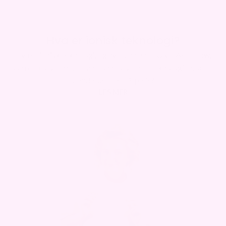
Hva er ionisk teknologi?
Hva er ionisk teknologi, og hvordan har CURLI AeroFlow,
som er utstyrt med denne banebrytende teknologien, løftet
standarden for hårpleie?
LES MER