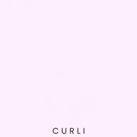
Når kom hårføneren til Norge?
Når kom egentlig hårføneren til Norge? Og hvordan har
teknologien hos hårfønere endret seg siden den tid?
LES MER