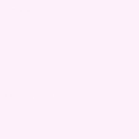
Kundeservice
FAQ
Kontakt oss
Retur og reklamasjon
Personvernvilkår
Kjøpsvilkår
Bruksanvisninger
Selskapsinformasjon
CURLI er en av Norges største tilbyder av
skjønnhetsprodukter innenfor hår og hudpleie.
Org. nr.: NO 932448688 MVA
CURLI v/Aldrimett AS