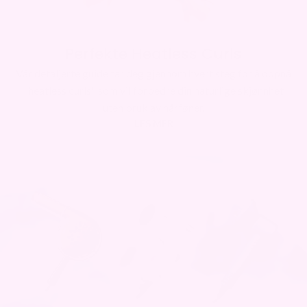
Perfekte Heatless Curls
Vår detaljerte guide tar deg gjennom hvert steg for å oppnå
"heatless curls" som vil forbedre din naturlige skjønnhet
uten bruk av hårføner.
LES MER