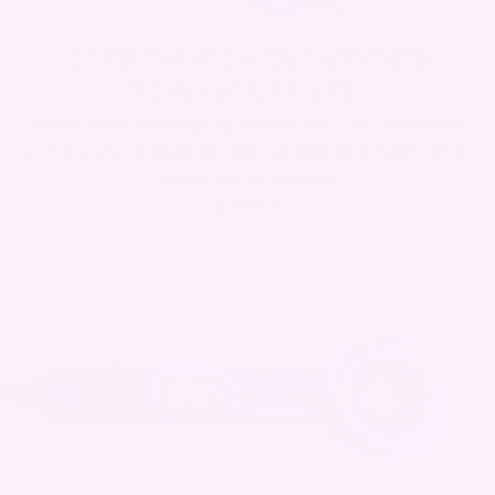
CURLI AeroFlow: Den ultimate
hårføner for krøller
Hva er ionisk teknologi, og hvordan har CURLI AeroFlow,
som er utstyrt med denne banebrytende teknologien, løftet
standarden for hårpleie?
LES MER