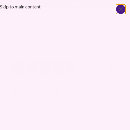
20 000+ fornøyde kunder
Skip to main content
 ÅPENT KJØP ⭐
🚀 1-5 DAG