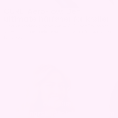
CURLI AeroFlow: Den
ultimate hårføner for krøller
Hva er ionisk teknologi, og hvordan har CURLI AeroFlow, som er
utstyrt med denne banebrytende teknologien, løftet standarden
for hårpleie?
Om CURLI
Vi er et norsk hårpleiemerke som