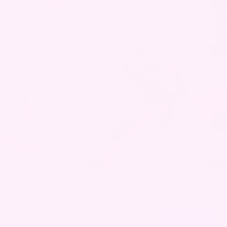
er lidenskapelig opptatt av sunn og
trygg hårpleie som bidrar til
glansfullt hår.
LES MER
Få 30% rabatt på første ordre
E-post
FÅ 30% RABATT