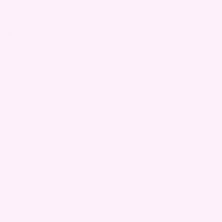
Kundeservice
FAQ
Kontakt oss
Retur og reklamasjon
Personvernvilkår
Kjøpsvilkår
Bruksanvisninger
Selskapsinformasjon
CURLI er en av Norges største tilbyder av
skjønnhetsprodukter innenfor hår og hudpleie.
Org. nr.: NO 932448688 MVA