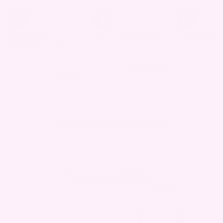
-32%
-32%
-29%
AeroFlow™
ANTI™ rettetang
Luftkrøllev
hårføner – Blå
kr
1690,00
kr
kr
2490,00
kr
1390,00
kr
2390,00
kr
3490,00
Kundeanmeldelser
Nyeste artikler