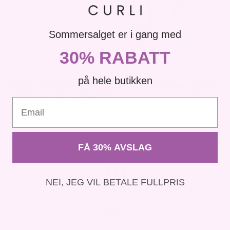
Sommersalget er i gang med
30% RABATT
på hele butikken
Kan man bruke IPL laser om
sommeren?
Email
FÅ 30% AVSLAG
NEI, JEG VIL BETALE FULLPRIS