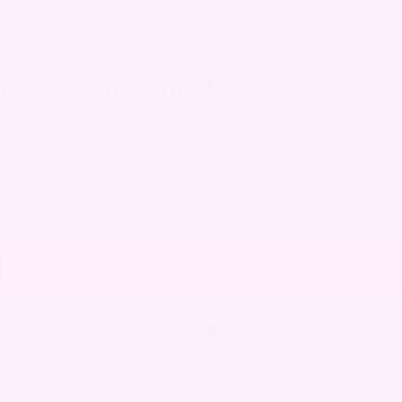
8 ClearSkin™ blader
Utmerket 4.7 | 20 000+ fornøyde kunder
kr
390,00
kr
690,00
På lager.
Levering om 1-3 virkedager.
LEGG I HANDLEKURV
Gratis frakt over
Gratis Argan Oil
Utsatt betaling
Ikke fornøyd?
1-3 dagers nasjonal
2700,-
over 3000,-
med Klarna
Pengene tilbake
levering