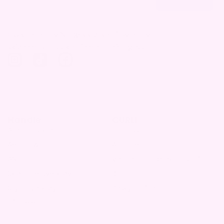
CURLI er en av Norges største tilbyder av
skjønnhetsprodukter innenfor hår og hud.
Handle
CURLI
Alle produkter
Om oss
AeroFlow
Affiliate
ANTI
Verdier og bærekraftsmål
Skjønnhetsverktøy
Blogg
Stylingverktøy
Beskytt håret
Hårpleie