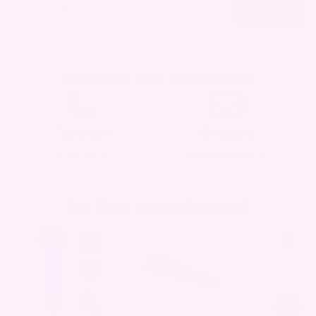
Email
MELD INN
Kontakt når som helst
Telefon
E-post
22 25 22 55
kontakt@curli.no
Du liker kanskje også