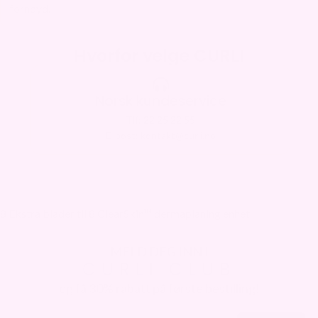
fornøyd.
Hvorfor velge CURLI
Norsk kundeservice
Tlf: 22 25 22 55
E-post: kontakt@curli.no
8 Ekstra blader til 8 ClearSkin™ dermaplaning enhet.
MELD DEG INN I
CURLI CLUB
og få 30% rabatt på første bestilling!