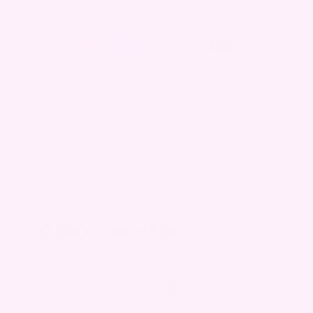
Lager i Oslo
Levering
Retur
Garanti
60 dagers åpent kjøp
Prøv vårt produkt risikofritt i 60 dager takket være vår åpne
kjøpspolicy. Dette gir deg god tid til å oppleve kvaliteten og
verdien vårt produkt har å tilby, og du har mulighet til å
returnere det hvis du mot formodning ikke skulle være helt