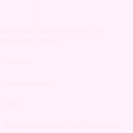
9
2
0
315 omtaler for
AeroFlow™ hårføner – Grå
Kun med bilder
ida-iversen
Jeg bruker den hver dag.
berit81
Luftstyrken er kraftig 💨 men håret blir fortsatt skånsomt
behandlet.