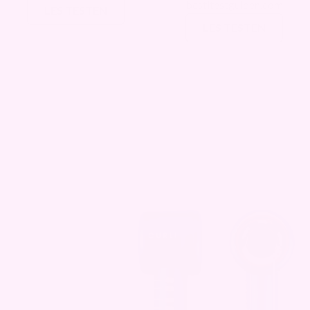
bestitestguiden.com
LES TESTEN
LES TESTEN
Et hav av stylinimuligheter