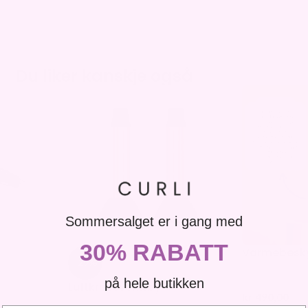
Du liker kanskje også
Sommersalget er i gang med
30% RABATT
Varmebesky
-29%
på hele butikken
Luftkrølleverktøy
kr
490,00