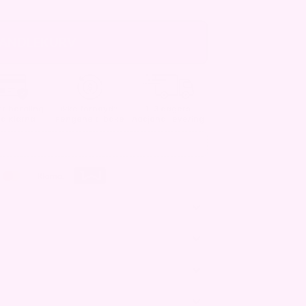
HANDLEKURV
t betaling
Ikke fornøyd?
1-3 dagers
d Klarna
Pengene tilbake
nasjonal levering