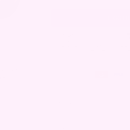
LEGG I 
Gratis frakt over
Gratis Argan Oil
Utsat
2700,-
over 3000,-
me
este produktet
bake, også om
ien.
Lager i Oslo
Levering
Retur
Garanti