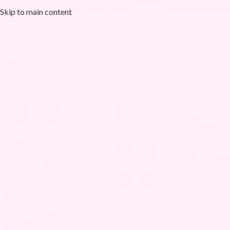
20 000+ fornøyde kunder
Skip to main content
SK KUNDESERVICE 📞
📍LAGER I OSLO 🇳
Hjem
/
AeroFlow
/
AeroFlow™ Stylingpakke Pro