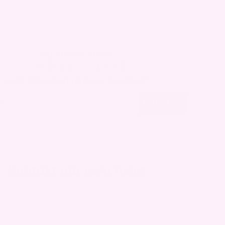
MELD DEG INN I
CURLI CLUB
og få 30% rabatt på første bestilling!
MELD INN
Kontakt når som helst