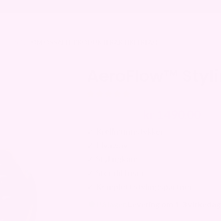

🛒 KLARNA – PRØV FØR DU B
SALG
OM OSS
ALLE PRODUKTER
ARTIKLER
FAQ
AeroFlow™ Styl
Utmerket 4.7 | 20 000+
kr
1490,00
kr
2190,00
✓ Krøllmunnstykker
✓ Flyaway
✓ Stylingkam
✓ Stor diffuser
✓ Komplett stylingspartner
På lager.
Levering om 1-3 virkedag