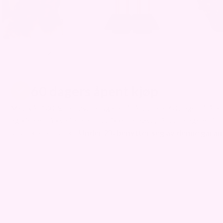
60 dagers åpent kjøp
Med vår 100 % fornøydhetsgaranti får du hele 60 dager til å t
og kjenne på kvaliteten. Er du ikke fornøyd, får du pengene til
produktet er brukt!
Under 2% benytter seg av denne garant