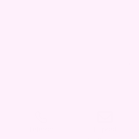
Email
Telefon
E-post
22 25 22 55
kontakt@curli.no