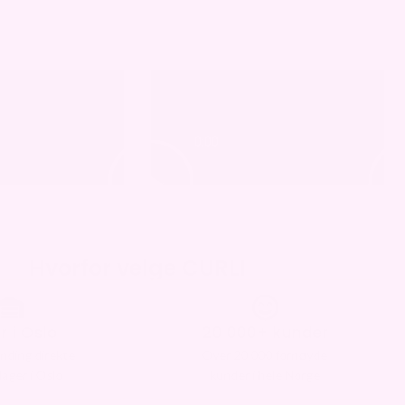
Hvorfor velge CURLI
0+ kunder
Fri frakt over 2700,-
000 fornøyde
Alltid gratis frakt på
i hele Norge
bestillinger over 2700 kr