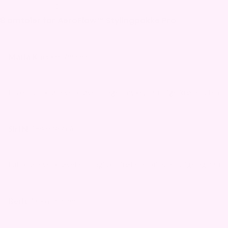
0
8 omtaler for
AeroFlow™ Stylingpakke Pro
Maria K
(bekreftet eier)
Elsker luftkrølleverktøyet! Lager myke, naturlige krøller uten n
Siri N
(bekreftet eier)
Luftkrølleverktøyet er magisk! Krøllene blir spenstige og naturli
Berit
(bekreftet eier)