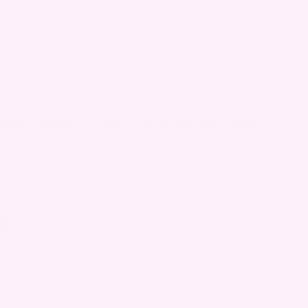
oe frizz. Diffuseren og kammen er også supre for styling.
ge. Hele pakken er fantastisk for styling.