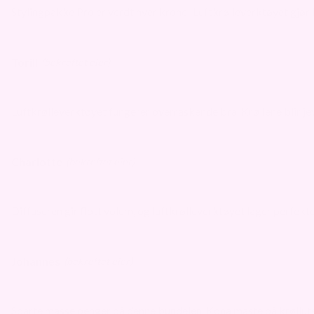
Stylingpakke Pro er verdt hver krone! Luftkrølleverktøyet gjør kr
Torill
(bekreftet eier)
Luftkrølleverktøyet fungerer overraskende bra. Krøllene blir 
Charlotte
(bekreftet eier)
Diffuseren gir flott volum, og luftkrølleverktøyet lager perfekte 
Johannes
(bekreftet eier)
Sparte masse penger på denne bundelen. Kona maste på krølluts