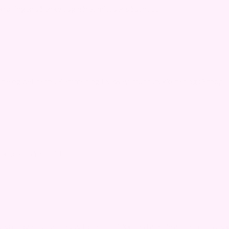
øllingen så enkel, og håret mitt ser så sunt ut!
jevne og definerte. Kammen og flyaway-munnstykket er også topp!
krøller på null tid.
tyret og er superhappy for at hun fikk med alle de andre munnsty