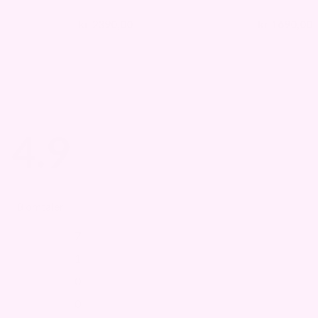
kr
2390,00
kr
1690,00
kr
3490,00
kr
2490,00
4.9
8 omtaler
7
1
0
0