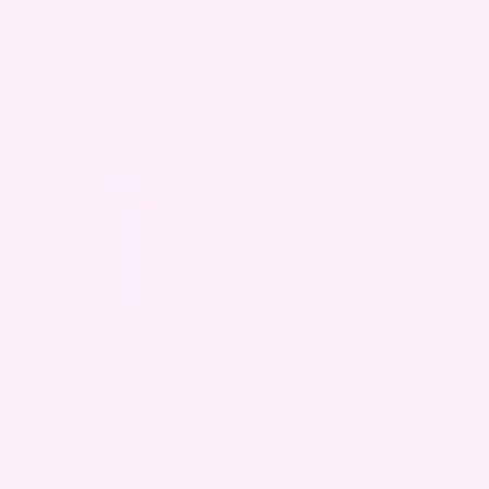
-32%
-32%
AeroFlow™ hårføner – Blå
ANTI™ rettetang