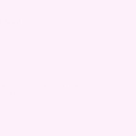
i dag!
MP
INGEN TESTING
FISERT
PÅ DYR