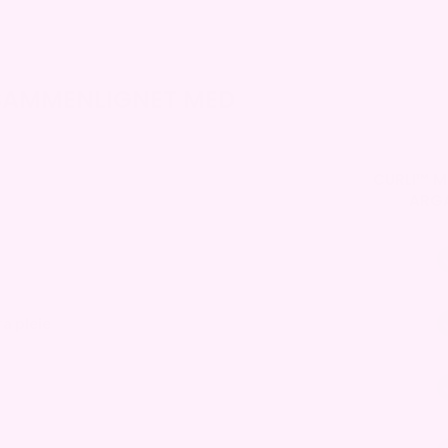
AMMENLIGNET MED
CURLI™ 
ARGA
ra pleie