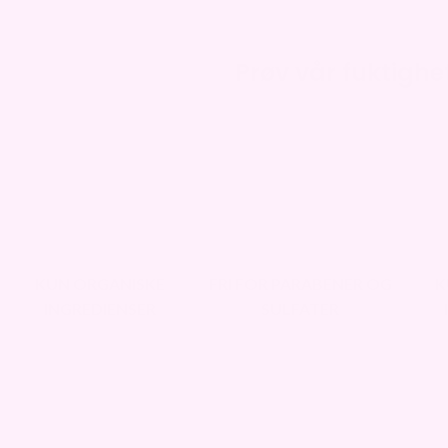
Prøv vår fuktigh
KUN ORGANISKE
FRI FOR PARABENER OG
K
INGREDIENSER
SULFATER