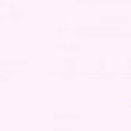
Rik fuktighet som varer he
7 Anmeldelser
Argan Oil Spray
Gir lett og beskyttende gla
Tomt på lager
este produktet
bake, også om
Gratis frakt over
Gratis Argan Oil
Utsat
ien.
2700,-
over 3000,-
me
Lager i Oslo
Levering