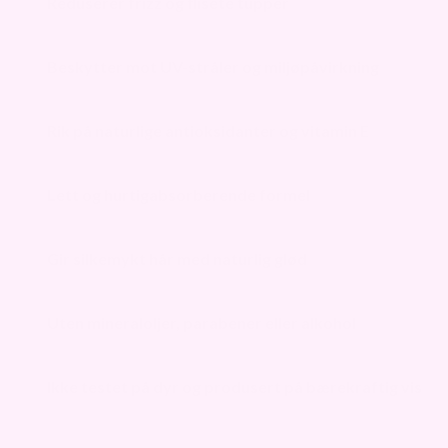
Reduserer frizz og flisete tupper
Beskytter mot UV-stråler og miljøpåvirkning
Rik på naturlige antioksidanter og vitamin E
Lett og hurtigabsorberende formel
Gir silkemykt hår med naturlig glød
Uten mineraloljer, parabener eller alkohol
Ikke testet på dyr og produsert på bærekraftig vis