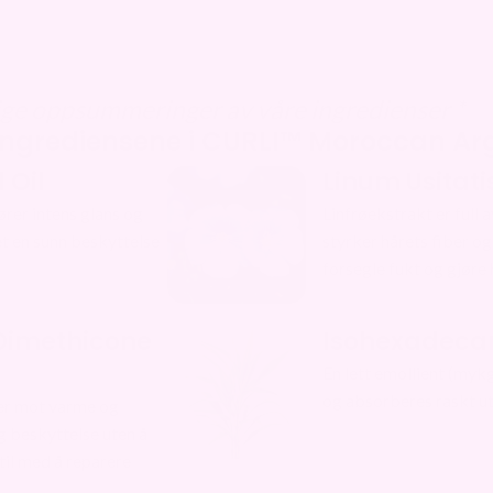
lige oppsummeringer av våre ingredienser *
ingrediensene i CURLI™ Moroccan Arg
 Oil
Linum Usitat
fører intens glans og
Linfrøekstrakt er full
et en sunn beskyttelse
styrker hårets fiber og
forsegle fukt og gjøre 
Dimethicone
Isohexadeca
En lett emollient (mykg
og absorberes raskt ute
ter mot varme og
og beskyttelse uten å
til med å reparere