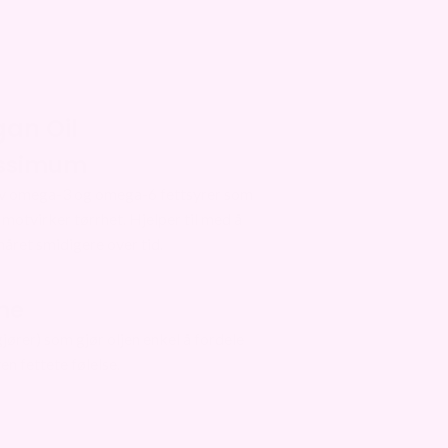
an Oil
issimum
 av omega-3 og omega-6 fettsyrer som
 motvirker tørrhet. Hjelper til med å
håret smidigere over tid.
ne
jører) som gjør oljen enkel å fordele
n fettete følelse.