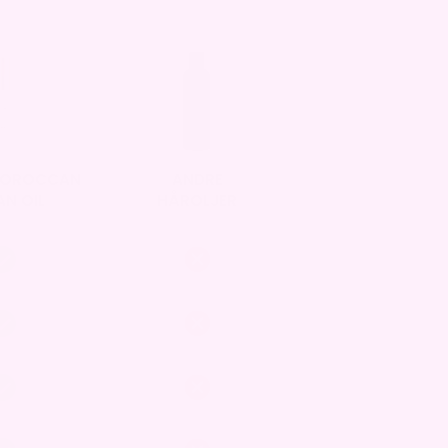
MOROCCAN
ANDRE
N OIL
HÅROLJER