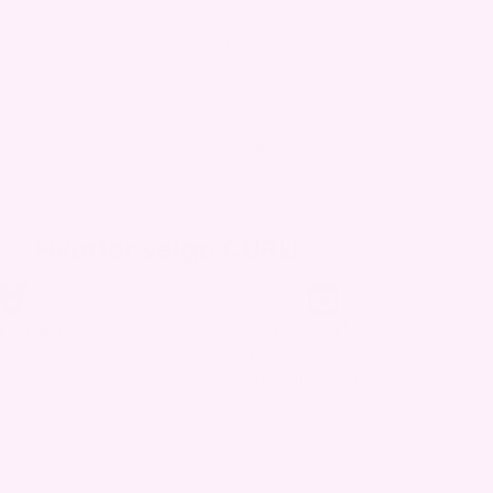
Retur
Garanti
Ingredienser
Hvorfor velge CURLI
 betaling
Trygg handel
er i 30 dager før
Trygt kjøp med norske
er med Klarna
forbrukerrettigheter