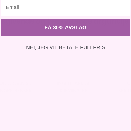
Email
etsgivende og beskyttende arganolje 
FÅ 30% AVSLAG
NEI, JEG VIL BETALE FULLPRIS
UN ORGANISKE
INGEN FARLIGE
G
INGREDIENSER
KJEMIKALER
SERTI