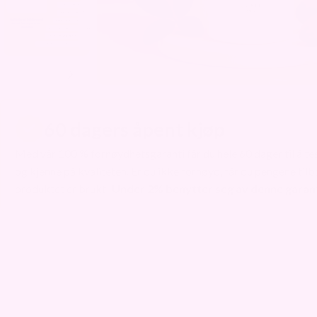
60 dagers åpent kjøp
Med vår 100 % fornøydhetsgaranti får du hele 60 dager til å t
og kjenne på kvaliteten. Er du ikke fornøyd, får du pengene til
produktet er brukt!
Under 2% benytter seg av denne garant