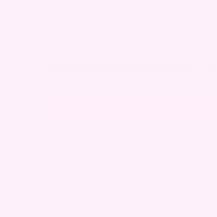
CURLI™ Moroccan Argan Oil
inneho
«smarte planteekstrakter»
PRØV VÅR FUKTIGHETSGIVENDE 
✅ 60 dagers pengene-tilbake-garanti