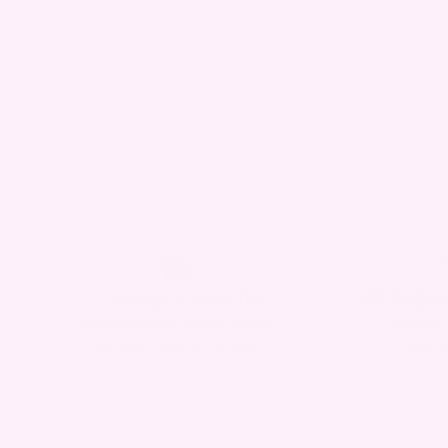
60 dagers åpent kjøp
Utsatt
Pengene tilbake om du
Test produkt
ikke er fornøyd
du betal