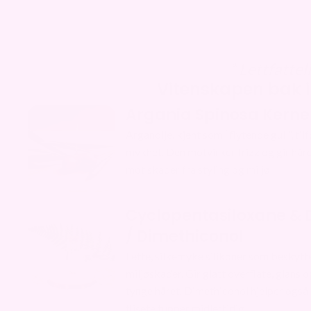
* Lettfatte
Vitenskapen bak 
Argania Spinosa Kernel
Arganolje, kjent som “flytende gull”, til
mykhet. Den motvirker frizz og gir hår
mot skader fra styling og miljø.
Cyclopentasiloxane & 
/ Dimethiconol
Lette, silkemyke silikoner som beskyt
miljøskader. Gir glatt overflate, glans 
tynge håret. Dimethiconol hjelper også 
flisete tupper midlertidig.