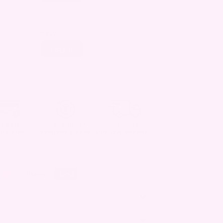
le dagen
490,-
Legg til
ns
t betaling
Ikke fornøyd?
1-3 dagers
d Klarna
Pengene tilbake
nasjonal levering