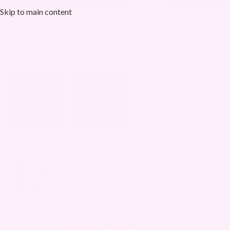
20 000+ fornøyde kunder
Skip to main content
+ FORNØYDE KUNDER✨
📦 GRATIS FRAKT OV
Hjem
/
Hårpleie
/
Moroccan Argan Oil