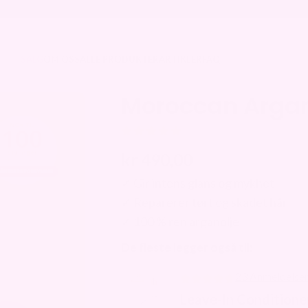
ER 2700,- 🚚
⭐ 60 DAGERS ÅPENT KJØP ⭐
SALG
OM OSS
ALLE PRODUKTER
ARTIKLER
FAQ
Moroccan Argan
Utmerket 4.7 | 20 000+
kr
490,00
✓ Gir intens glans og mykhet
✓ Reparerer tørt og skadet hår
✓ 100 % ren arganolje
De fleste legger også til:
23 Anmeldelse
Leave-In Conditione