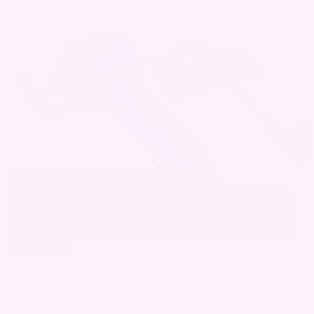
CURLI AeroFlow: Den
ultimate hårføner for krøller
Hva er ionisk teknologi, og hvordan har CURLI AeroFlow, som er
utstyrt med denne banebrytende teknologien, løftet standarden
for hårpleie?