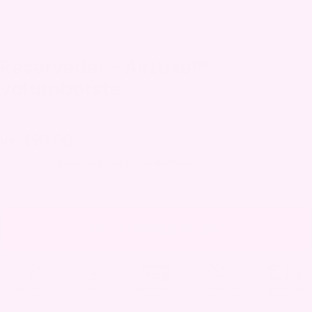
Reservedel – AirLuxe™
volumbørste
Utmerket 4.7 | 20 000+ fornøyde kunder
kr
490,00
På lager.
Levering om 1-3 virkedager.
LEGG I HANDLEKURV
Gratis frakt over
Gratis Argan Oil
Utsatt betaling
Ikke fornøyd?
1-3 dagers nasjonal
2700,-
over 3000,-
med Klarna
Pengene tilbake
levering