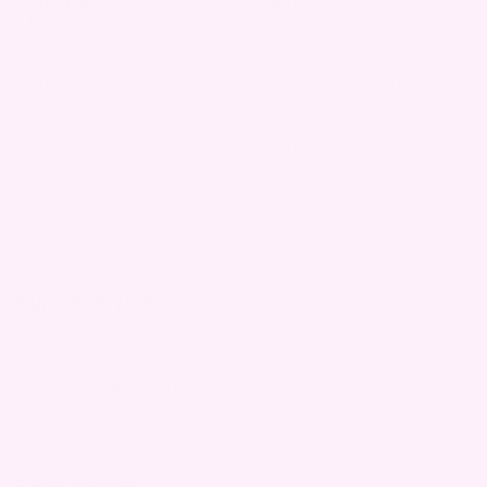
Alle produkter
Om oss
AeroFlow
Affiliate
ANTI
Verdier og bærekraftsmål
Skjønnhetsverktøy
Blogg
Stylingverktøy
Beskytt håret
Hårpleie
Kundeservice
FAQ
Kontakt oss
Retur og reklamasjon
Personvernvilkår
Kjøpsvilkår
Bruksanvisninger