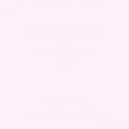
returnere det hvis du mot formodning ikke skulle være helt
fornøyd.
Hvorfor velge CURLI
Norsk kundeservice
Tlf: 22 25 22 55
E-post: kontakt@curli.no
MELD DEG INN I
CURLI CLUB
og få 30% rabatt på første bestilling!
Email