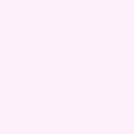
0
Omtaler
Kun med bilder
Det er ingen omtaler ennå.
Bli den første til å omtale “Reservedel – AirLuxe™
volumbørste”
Din e-postadresse vil ikke bli publisert.
Obligatoriske felt er
merket med
*
Vurderingen din
*
Omtalen din
*