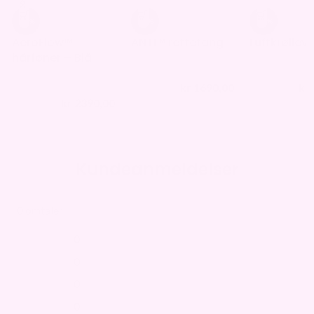
-32%
-32%
-29%
AeroFlow™
ANTI™ rettetang
Luftkrøllev
hårføner – Blå
kr
1690,00
kr
kr
2490,00
kr
1390,00
kr
2390,00
kr
3490,00
Kundeanmeldelser
0 omtaler
0
0
0
0