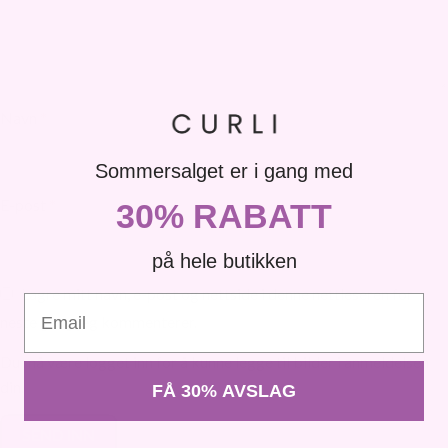
Navn
*
Sommersalget er i gang med
E-post
*
30% RABATT
på hele butikken
Lagre mitt navn, e-post og nettside i denne nettleseren for
Email
neste gang jeg kommenterer.
Du må være logget inn for å kunne legge til bilder i anmeldelsen
din.
FÅ 30% AVSLAG