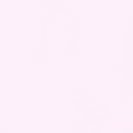
Om CURLI
Vi er et norsk hårpleiemerke som
er lidenskapelig opptatt av sunn og
trygg hårpleie som bidrar til
glansfullt hår.
LES MER