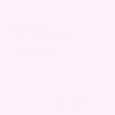
Selskapsinformasjon
CURLI er en av Norges største tilbyder av
skjønnhetsprodukter innenfor hår og hudpleie.
Org. nr.: NO 932448688 MVA
CURLI v/Aldrimett AS
Lienga 7a
1414 Trollåsen
ⓒ 2025 Aldrimett AS (932 448 688)