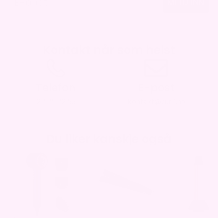
MELD INN
Kontakt når som helst
Telefon
E-post
22 25 22 55
kontakt@curli.no
Du liker kanskje også