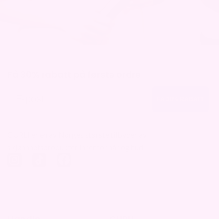
Få 30% rabatt på første ordre
E-post
FÅ 30% RABATT
CURLI er en av Norges største tilbyder av
skjønnhetsprodukter innenfor hår og hud.
Handle
CURLI