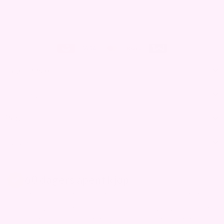
Lager i Oslo
Levering
Retur
Garanti
60 dagers åpent kjøp
Prøv vårt produkt risikofritt i 60 dager takket være vår åpne
kjøpspolicy. Dette gir deg god tid til å oppleve kvaliteten og
verdien vårt produkt har å tilby, og du har mulighet til å