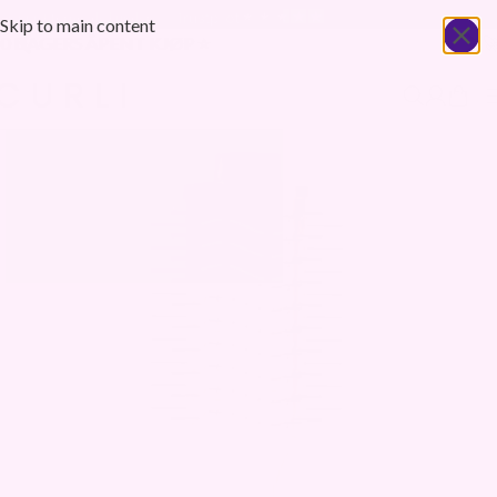
20 000+ fornøyde kunder
Skip to main content
🚀 1-5 DAGERS LEVERING ⚡