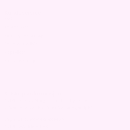
Kundeservice
FAQ
Kontakt oss
Retur og reklamasjon
Personvernvilkår
Kjøpsvilkår
Bruksanvisninger
Selskapsinformasjon
CURLI er en av Norges største tilbyder av
skjønnhetsprodukter innenfor hår og hudpleie.
Org. nr.: NO 932448688 MVA
CURLI v/Aldrimett AS