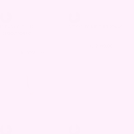
-33%
-32%
PureSkin™ LED-
SmoothSkin™ IPL laser
terapimaske
kr
2390,00
kr
3490,00
kr
3990,00
kr
5990,00
-31%
-30%