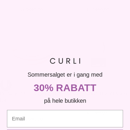
kr
2490,00
kr
1990,00
kr
3590,00
kr
3890,00
Sommersalget er i gang med
30% RABATT
-32%
-29%
LipGlow™ Anti-ageing LED
SmoothSkin™ Lite IPL laser
lys
på hele butikken
kr
1990,00
Email
kr
2790,00
kr
2590,00
kr
3790,00