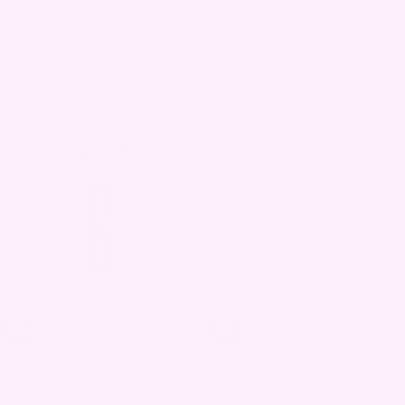
SmoothSkin™ Pro IPL laser
ClearSkin™ Dermaplaning
enhet
kr
3090,00
kr
4490,00
kr
2790,00
kr
3980,00
-31%
-49%
FaceLift™
GentleCare™
hjemmeansiktsløfter
ansiktsepilator