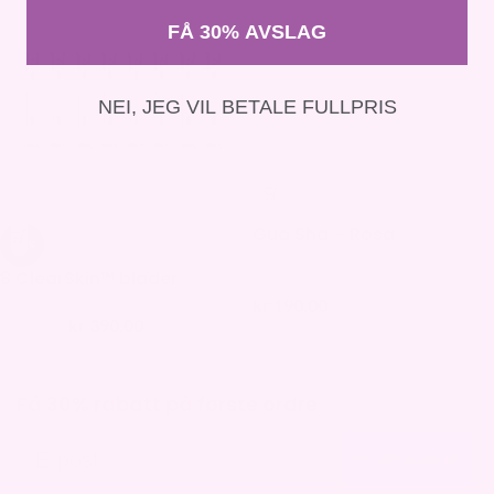
FÅ 30% AVSLAG
NEI, JEG VIL BETALE FULLPRIS
Gua Sha – Rosa
-43%
8 ClearSkin™ blader
kr
190,00
kr
390,00
kr
690,00
Få 30% rabatt på første ordre
E-post
FÅ 30% RABATT