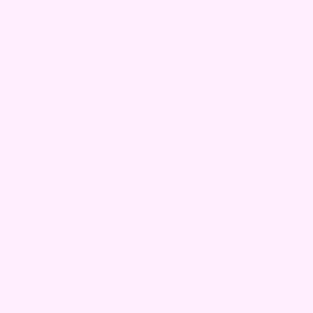
CURLI er en av Norges største tilbyder av
skjønnhetsprodukter innenfor hår og hud.
Handle
CURLI
Alle produkter
Om oss
AeroFlow
Affiliate
ANTI
Verdier og bærekraftsmål
Skjønnhetsverktøy
Blogg
Stylingverktøy
Beskytt håret
Hårpleie