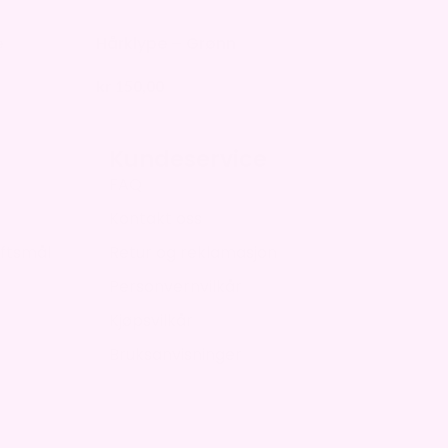
e
Hårklype – Grønn
kr
150,00
Kundeservice
FAQ
Kontakt oss
ftsmål
Retur og reklamasjon
Personvernvilkår
Kjøpsvilkår
Bruksanvisninger