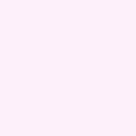
Hårklype – Svart
kr
150,00
Få 30% rabatt på første ordre
E-post
FÅ 30% RABATT
CURLI er en av Norges største tilbyder av
skjønnhetsprodukter innenfor hår og hud.