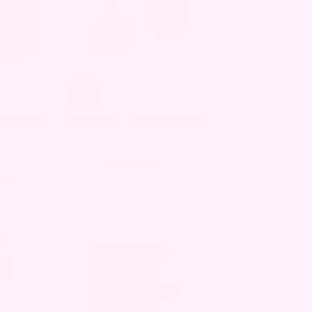
-30%
ingpakke
AeroFlow ™ Stylingpakke
kr
690,00
kr
990,00
00