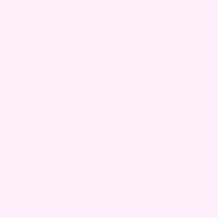
rls –
Tangle hårbørste – Svart
Klassisk rund hå
Svart
kr
190,00
kr
190,00