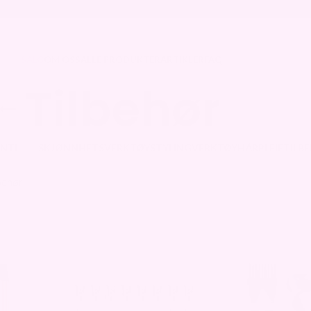
ER 2700,- 🚚
⭐ 60 DAGERS ÅPENT KJØP ⭐
SALG
OM OSS
ALLE PRODUKTER
ARTIKLER
FAQ
Tilbehør
NTI
SKJØNNHETSVERKTØY
STYLINGVERKTØY
HÅRPLEIE
TILB
 Produkter
10 Produkter
4 Produkter
8 Produkter
24 Pro
behør