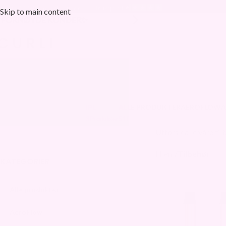
20 000+ fornøyde kunder
Skip to main content
+ FORNØYDE KUNDER✨
📦 GRATIS FRAKT OV
IPL
ALLE PRODUKTER
AEROFLOW
A
3 Produkter
51 Produkter
13 Produkter
5
Utforsk alle våre til
Hjem
/
Tilbehør
KATEGORIER
Alle produkter
AeroFlow