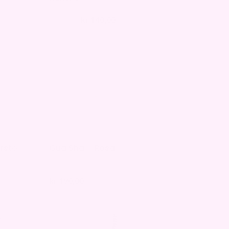
kr
140,00
kr
280,00
rste –
Gua Sha – Rosa
kr
190,00