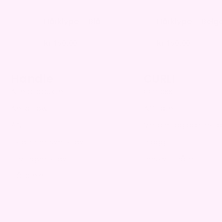
Hårklype – Blå
Hårklype – Beig
kr
150,00
kr
150,00
Handle
CURLI
Alle produkter
Om oss
AeroFlow
Affiliate
ANTI
Verdier og bærekra
Skjønnhetsverktøy
Blogg
Stylingverktøy
Beskytt håret
Hårpleie