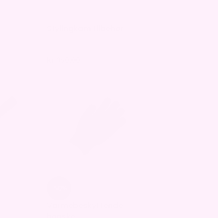
Stylingkam tilbehør
kr
350,00
-50%
Varmebeskyttende
hanske