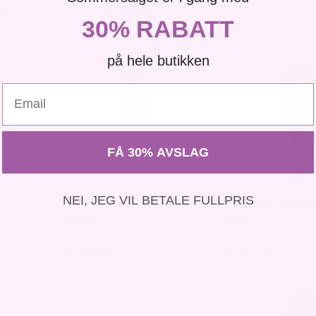
0
kr
299,00
kr
399,00
30% RABATT
på hele butikken
Email
FÅ 30% AVSLAG
NEI, JEG VIL BETALE FULLPRIS
Detangler hårbørste –
Detangler hårbø
Beige
Svart
kr
290,00
kr
290,00