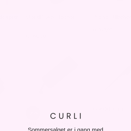
de spray
Stor diffuser tilbehør
Flyaway tilbehør
kr
350,00
kr
390,00
Klassisk kam
-25%
kr
290,00
ANTI rettetang bag
Sommersalget er i gang med