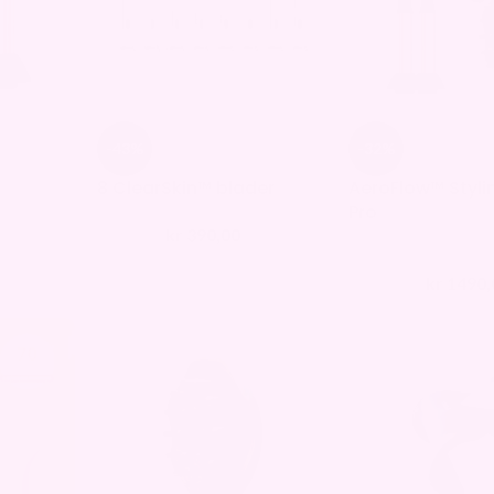
-43%
-32%
8 ClearSkin™ blader
AeroFlow™ Styl
Pro
kr
390,00
kr
690,00
kr
1490,
kr
2190,00