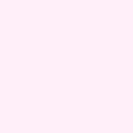
rbørste –
Klassisk rund hårbørste –
Grønn
kr
190,00