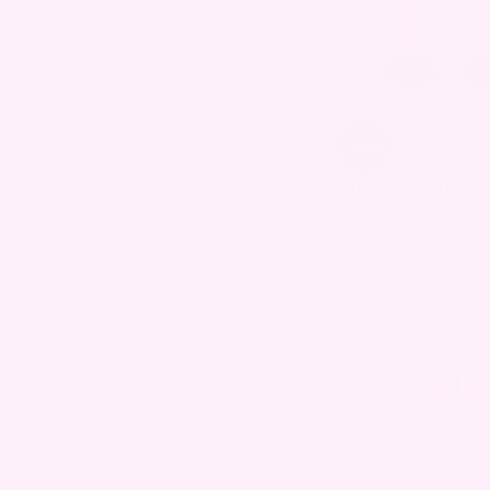
ANTI
Skjønnhetsverktøy
Stylingverktøy
-29%
Hårpleie
Luftkrølleverktøy
Tilbehør
kr
990,00
kr
1390,00
Reservedeler