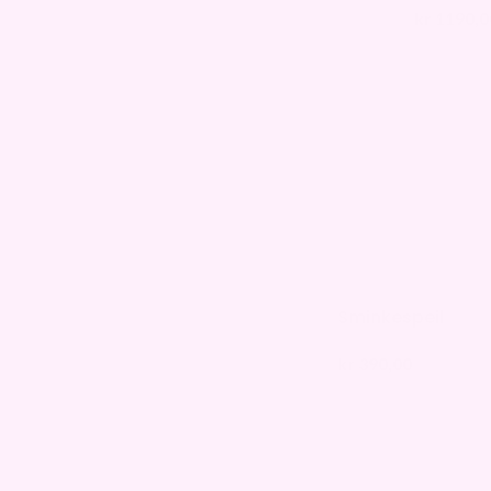
kr
1190,0
kr
1490,00
Sminkespeil
kr
390,00