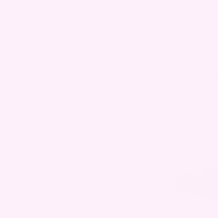
Easee heatless cu
Gull
kr
190,00